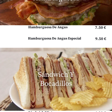
Hamburguesa De Angus
7.50 €
Hamburguesa De Angus Especial
9.50 €
Sándwich Y
Bocadillos