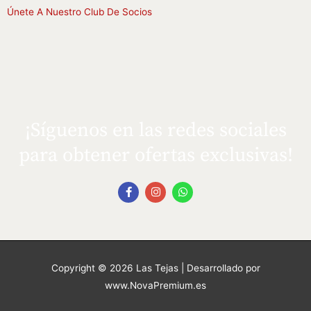
Únete A Nuestro Club De Socios
¡Síguenos en las redes sociales
para obtener ofertas exclusivas!
F
I
W
a
n
h
c
s
a
e
t
t
b
a
s
o
g
a
o
r
p
k
a
p
Copyright © 2026
Las Tejas
| Desarrollado por
-
m
f
www.NovaPremium.es