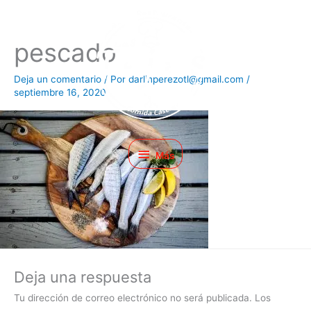
Ir
Más
al
contenido
pescado
Deja un comentario
/ Por
darlinperezotl@gmail.com
/
septiembre 16, 2020
Más
Deja una respuesta
Tu dirección de correo electrónico no será publicada.
Los